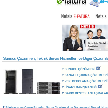
Sunucu Çözümleri, Teknik Servis Hizmetleri ve Diğer Çözüml
SUNUCU ÇÖZÜMLERİ
SANALLAŞTIRMA Ç
ÖZÜMLERİ
VERİ DEPOLAMA ÇÖZÜMLERİ
LİSANS DANIŞMANLIĞI
BAKIM DESTEK ANLAŞMALAR
Bilgisayar ve Çevre Birimleri Satışı, Yazılımsal ve Donanımsal Destek Hizme