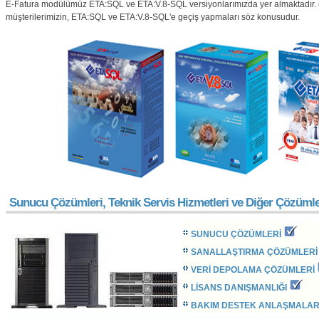
E-Fatura modülümüz ETA:SQL ve ETA:V.8-SQL versiyonlarımızda yer almaktadır. 
müşterilerimizin, ETA:SQL ve ETA:V.8-SQL'e geçiş yapmaları söz konusudur.
Sunucu Çözümleri, Teknik Servis Hizmetleri ve Diğer Çözüml
SUNUCU ÇÖZÜMLERİ
SANALLAŞTIRMA Ç
ÖZÜMLERİ
VERİ DEPOLAMA ÇÖZÜMLERİ
LİSANS DANIŞMANLIĞI
BAKIM DESTEK ANLAŞMALAR