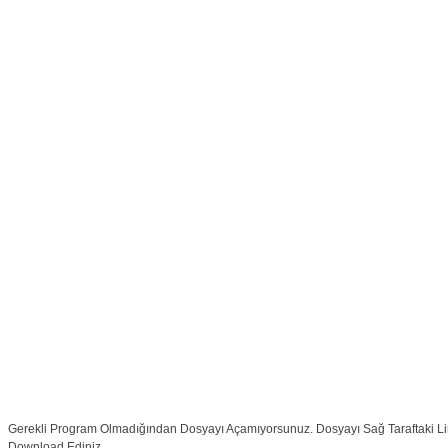
Gerekli Program Olmadığından Dosyayı Açamıyorsunuz. Dosyayı Sağ Taraftaki L
Download Ediniz.