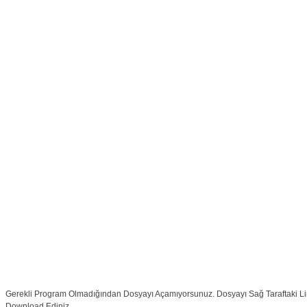
Gerekli Program Olmadığından Dosyayı Açamıyorsunuz. Dosyayı Sağ Taraftaki L
Download Ediniz.